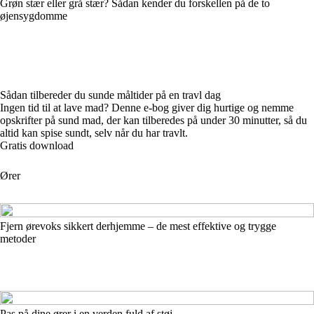
Grøn stær eller grå stær? Sådan kender du forskellen på de to
øjensygdomme
Sådan tilbereder du sunde måltider på en travl dag
Ingen tid til at lave mad? Denne e-bog giver dig hurtige og nemme
opskrifter på sund mad, der kan tilberedes på under 30 minutter, så du
altid kan spise sundt, selv når du har travlt.
Gratis download
Ører
Fjern ørevoks sikkert derhjemme – de mest effektive og trygge
metoder
Pas på dine ører i en verden fuld af støj