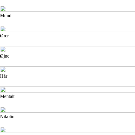
Mund
Ører
Øjne
Hår
Mentalt
Nikotin