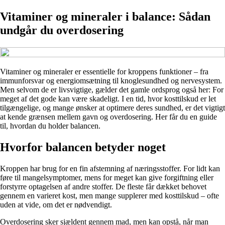
Vitaminer og mineraler i balance: Sådan
undgår du overdosering
Vitaminer og mineraler er essentielle for kroppens funktioner – fra
immunforsvar og energiomsætning til knoglesundhed og nervesystem.
Men selvom de er livsvigtige, gælder det gamle ordsprog også her: For
meget af det gode kan være skadeligt. I en tid, hvor kosttilskud er let
tilgængelige, og mange ønsker at optimere deres sundhed, er det vigtigt
at kende grænsen mellem gavn og overdosering. Her får du en guide
til, hvordan du holder balancen.
Hvorfor balancen betyder noget
Kroppen har brug for en fin afstemning af næringsstoffer. For lidt kan
føre til mangelsymptomer, mens for meget kan give forgiftning eller
forstyrre optagelsen af andre stoffer. De fleste får dækket behovet
gennem en varieret kost, men mange supplerer med kosttilskud – ofte
uden at vide, om det er nødvendigt.
Overdosering sker sjældent gennem mad, men kan opstå, når man