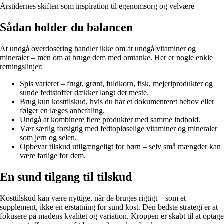
Årstidernes skiften som inspiration til egenomsorg og velvære
Sådan holder du balancen
At undgå overdosering handler ikke om at undgå vitaminer og
mineraler – men om at bruge dem med omtanke. Her er nogle enkle
retningslinjer:
Spis varieret – frugt, grønt, fuldkorn, fisk, mejeriprodukter og
sunde fedtstoffer dækker langt det meste.
Brug kun kosttilskud, hvis du har et dokumenteret behov eller
følger en læges anbefaling.
Undgå at kombinere flere produkter med samme indhold.
Vær særlig forsigtig med fedtopløselige vitaminer og mineraler
som jern og selen.
Opbevar tilskud utilgængeligt for børn – selv små mængder kan
være farlige for dem.
En sund tilgang til tilskud
Kosttilskud kan være nyttige, når de bruges rigtigt – som et
supplement, ikke en erstatning for sund kost. Den bedste strategi er at
fokusere på madens kvalitet og variation. Kroppen er skabt til at optage