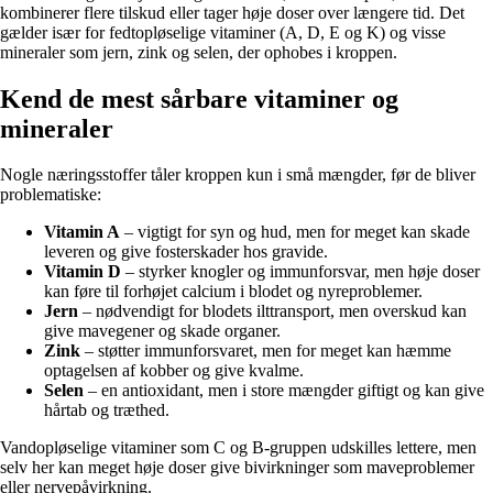
kombinerer flere tilskud eller tager høje doser over længere tid. Det
gælder især for fedtopløselige vitaminer (A, D, E og K) og visse
mineraler som jern, zink og selen, der ophobes i kroppen.
Kend de mest sårbare vitaminer og
mineraler
Nogle næringsstoffer tåler kroppen kun i små mængder, før de bliver
problematiske:
Vitamin A
– vigtigt for syn og hud, men for meget kan skade
leveren og give fosterskader hos gravide.
Vitamin D
– styrker knogler og immunforsvar, men høje doser
kan føre til forhøjet calcium i blodet og nyreproblemer.
Jern
– nødvendigt for blodets ilttransport, men overskud kan
give mavegener og skade organer.
Zink
– støtter immunforsvaret, men for meget kan hæmme
optagelsen af kobber og give kvalme.
Selen
– en antioxidant, men i store mængder giftigt og kan give
hårtab og træthed.
Vandopløselige vitaminer som C og B-gruppen udskilles lettere, men
selv her kan meget høje doser give bivirkninger som maveproblemer
eller nervepåvirkning.