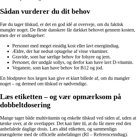
Sådan vurderer du dit behov
Før du tager tilskud, er det en god idé at overveje, om du faktisk
mangler noget. De fleste danskere får dækket behovet gennem kosten,
men der er undtagelser:
Personer med meget ensidig kost eller lavt energiindtag.
Ældre, der har nedsat optagelse af visse vitaminer.
Gravide, som har særlige behov for folsyre og jern.
Personer, der undgår sollys, og derfor kan have lavt D-vitamin.
Veganere, som kan have behov for B12 og jod.
En blodprøve hos lægen kan give et klart billede af, om du mangler
noget – og dermed om tilskud er nødvendige.
Læs etiketten – og vær opmærksom på
dobbeltdosering
Mange tager både multivitamin og enkelte tilskud ved siden af, uden at
tænke over, at de overlapper. Det kan føre til, at du får mere end den
anbefalede daglige dosis. Læs altid etiketten, og sammenlign
mængderne med de officielle anbefalinger (RI – Referenceindtag).