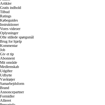
Artikler
Gratis indhold
Tilbud
Ratings
Købeguides
Instruktioner
Vores videoer
Oplysninger
Ofte stillede spørgsmål
Brug for hjælp
Kommentar
Job
Giv et tip
Abonnent
Mit område
Medlemskab
Udgifter
Udbytte
Værktøjer
Samarbejdsform
Brand
Annoncepartner
Formidler
Allieret
Presseinfo