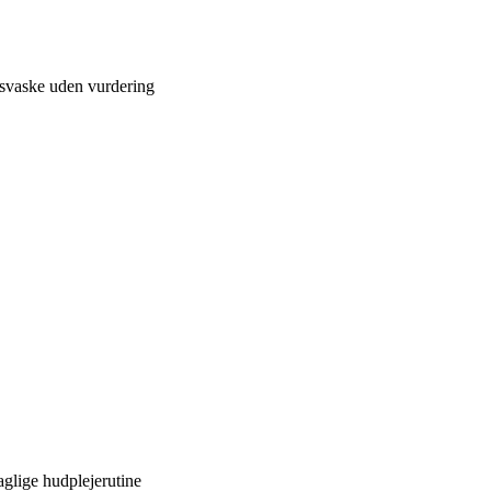
gtsvaske uden vurdering
aglige hudplejerutine