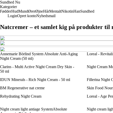
Sundhed Nu
Kategorier
Fødder
Hud
Mund
Ører
Øjne
Hår
Mentalt
Nikotin
Han
Sundhed
Login
Opret konto
Nyhedsmail
Natcremer – et samlet kig på produkter til 
Annemarie Börlind System Absolute Anti-Aging
Loreal - Revital
Night Cream (50 ml)
Clarins - Multi Active Night Cream Dry Skin -
Night Cream Moi
50 ml
IDUN Minerals - Rich Night Cream - 50 ml
Fillerina Night
BM Regenerative nat creme
Skin Food Nour
Rehydrating Night Cream
Loreal - Age Pe
Night cream light antiage SystemAbsolute
Night cream ligh