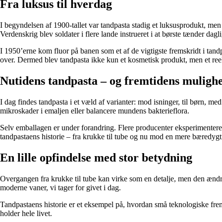
Fra luksus til hverdag
I begyndelsen af 1900-tallet var tandpasta stadig et luksusprodukt, men 
Verdenskrig blev soldater i flere lande instrueret i at børste tænder dag
I 1950’erne kom fluor på banen som et af de vigtigste fremskridt i tandp
over. Dermed blev tandpasta ikke kun et kosmetisk produkt, men et ree
Nutidens tandpasta – og fremtidens muligh
I dag findes tandpasta i et væld af varianter: mod isninger, til børn, me
mikroskader i emaljen eller balancere mundens bakterieflora.
Selv emballagen er under forandring. Flere producenter eksperimenterer 
tandpastaens historie – fra krukke til tube og nu mod en mere bæredygt
En lille opfindelse med stor betydning
Overgangen fra krukke til tube kan virke som en detalje, men den ændre
moderne vaner, vi tager for givet i dag.
Tandpastaens historie er et eksempel på, hvordan små teknologiske fre
holder hele livet.