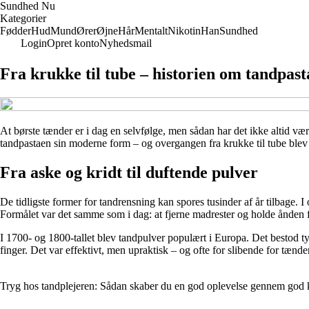
Sundhed Nu
Kategorier
Fødder
Hud
Mund
Ører
Øjne
Hår
Mentalt
Nikotin
Han
Sundhed
Login
Opret konto
Nyhedsmail
Fra krukke til tube – historien om tandpa
At børste tænder er i dag en selvfølge, men sådan har det ikke altid være
tandpastaen sin moderne form – og overgangen fra krukke til tube blev
Fra aske og kridt til duftende pulver
De tidligste former for tandrensning kan spores tusinder af år tilbage
Formålet var det samme som i dag: at fjerne madrester og holde ånden 
I 1700- og 1800-tallet blev tandpulver populært i Europa. Det bestod typ
finger. Det var effektivt, men upraktisk – og ofte for slibende for tænde
Tryg hos tandplejeren: Sådan skaber du en god oplevelse gennem go