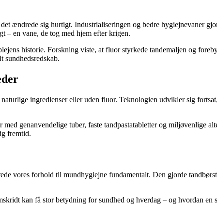
det ændrede sig hurtigt. Industrialiseringen og bedre hygiejnevaner gjor
ligt – en vane, de tog med hjem efter krigen.
lejens historie. Forskning viste, at fluor styrkede tandemaljen og foreby
lt sundhedsredskab.
eder
d naturlige ingredienser eller uden fluor. Teknologien udvikler sig fortsa
med genanvendelige tuber, faste tandpastatabletter og miljøvenlige alte
ig fremtid.
de vores forhold til mundhygiejne fundamentalt. Den gjorde tandbørstni
mskridt kan få stor betydning for sundhed og hverdag – og hvordan en s