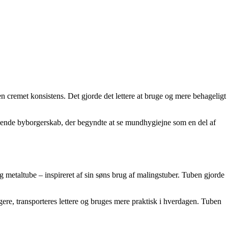
 cremet konsistens. Det gjorde det lettere at bruge og mere behageligt
ksende byborgerskab, der begyndte at se mundhygiejne som en del af
metal­tube – inspireret af sin søns brug af malingstuber. Tuben gjorde
gere, transporteres lettere og bruges mere praktisk i hverdagen. Tuben