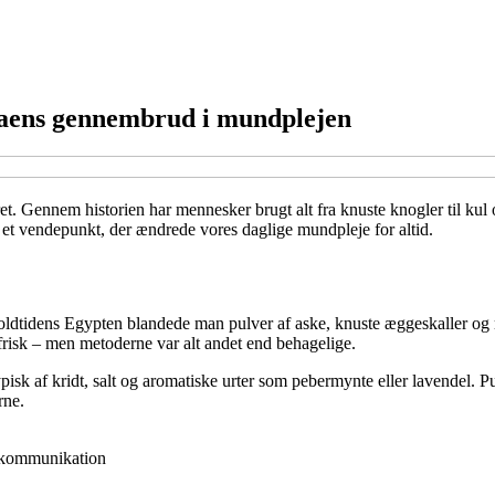
staens gennembrud i mundplejen
t. Gennem historien har mennesker brugt alt fra knuste knogler til kul og
 et vendepunkt, der ændrede vores daglige mundpleje for altid.
. I oldtidens Egypten blandede man pulver af aske, knuste æggeskaller o
frisk – men metoderne var alt andet end behagelige.
isk af kridt, salt og aromatiske urter som pebermynte eller lavendel. Pu
rne.
d kommunikation