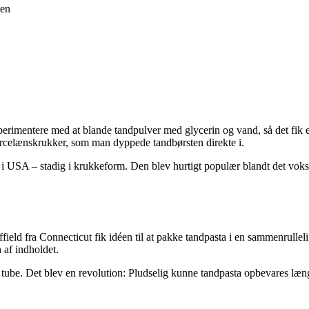
jen
rimentere med at blande tandpulver med glycerin og vand, så det fik en
porcelænskrukker, som man dyppede tandbørsten direkte i.
r i USA – stadig i krukkeform. Den blev hurtigt populær blandt det vo
d fra Connecticut fik idéen til at pakke tandpasta i en sammenrullelig 
 af indholdet.
 i tube. Det blev en revolution: Pludselig kunne tandpasta opbevares læn