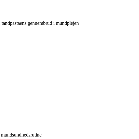
om tandpastaens gennembrud i mundplejen
ge mundsundhedsrutine