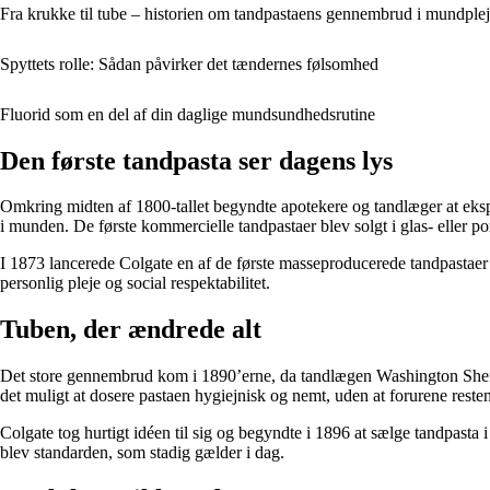
Fra krukke til tube – historien om tandpastaens gennembrud i mundple
Spyttets rolle: Sådan påvirker det tændernes følsomhed
Fluorid som en del af din daglige mundsundhedsrutine
Den første tandpasta ser dagens lys
Omkring midten af 1800-tallet begyndte apotekere og tandlæger at ekspe
i munden. De første kommercielle tandpastaer blev solgt i glas- eller 
I 1873 lancerede Colgate en af de første masseproducerede tandpastae
personlig pleje og social respektabilitet.
Tuben, der ændrede alt
Det store gennembrud kom i 1890’erne, da tandlægen Washington Sheffiel
det muligt at dosere pastaen hygiejnisk og nemt, uden at forurene resten
Colgate tog hurtigt idéen til sig og begyndte i 1896 at sælge tandpasta
blev standarden, som stadig gælder i dag.