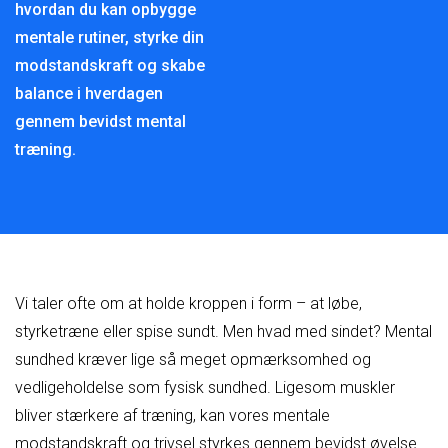
hvordan du kan opbygge
mentale rutiner, styrke din
modstandskraft og skabe
balance i hverdagen
gennem bevidst mental
træning.
Vi taler ofte om at holde kroppen i form – at løbe,
styrketræne eller spise sundt. Men hvad med sindet? Mental
sundhed kræver lige så meget opmærksomhed og
vedligeholdelse som fysisk sundhed. Ligesom muskler
bliver stærkere af træning, kan vores mentale
modstandskraft og trivsel styrkes gennem bevidst øvelse