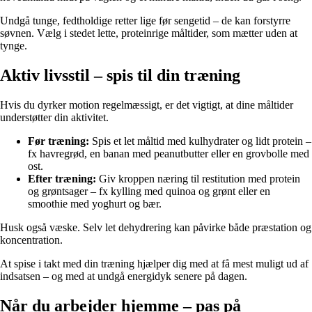
Undgå tunge, fedtholdige retter lige før sengetid – de kan forstyrre
søvnen. Vælg i stedet lette, proteinrige måltider, som mætter uden at
tynge.
Aktiv livsstil – spis til din træning
Hvis du dyrker motion regelmæssigt, er det vigtigt, at dine måltider
understøtter din aktivitet.
Før træning:
Spis et let måltid med kulhydrater og lidt protein –
fx havregrød, en banan med peanutbutter eller en grovbolle med
ost.
Efter træning:
Giv kroppen næring til restitution med protein
og grøntsager – fx kylling med quinoa og grønt eller en
smoothie med yoghurt og bær.
Husk også væske. Selv let dehydrering kan påvirke både præstation og
koncentration.
At spise i takt med din træning hjælper dig med at få mest muligt ud af
indsatsen – og med at undgå energidyk senere på dagen.
Når du arbejder hjemme – pas på