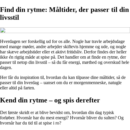
Find din rytme: Måltider, der passer til din
livsstil
Hverdagen ser forskellig ud for os alle. Nogle har travle arbejdsdage
med mange møder, andre arbejder skiftevis hjemme og ude, og nogle
har skæve arbejdstider eller et aktivt fritidsliv. Derfor findes der heller
ikke én rigtig måde at spise på. Det handler om at finde en rytme, der
passer til netop din livsstil – så du får energi, mæthed og overskud hele
dagen.
Her får du inspiration til, hvordan du kan tilpasse dine måltider, så de
passer til din hverdag – uanset om du er morgenmenneske, natugle
eller altid på farten.
Kend din rytme – og spis derefter
Det første skridt er at blive bevidst om, hvordan din dag typisk
forløber. Hvornår har du mest energi? Hvornår bliver du sulten? Og
hvornår har du tid til at spise i ro?