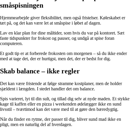
småspisningen
Hjemmearbejde giver fleksibilitet, men også fristelser. Køleskabet er
tæt på, og det kan være let at småspise i løbet af dagen.
Lav en klar plan for dine måltider, som hvis du var på kontoret. Sæt
faste tidspunkter for frokost og pauser, og undgå at spise foran
computeren.
Et godt tip er at forberede frokosten om morgenen – så du ikke ender
med at tage det, der er hurtigst, men det, der er bedst for dig.
Skab balance – ikke regler
Det kan være fristende at følge stramme kostplaner, men de holder
sjældent i længden. I stedet handler det om balance.
Spis varieret, lyt til din sult, og tillad dig selv at nyde maden. Et stykke
kage til kaffen eller en pizza i weekenden ødelægger ikke en sund
livsstil – tværtimod kan det være med til at gøre den bæredygtig.
Når du finder en rytme, der passer til dig, bliver sund mad ikke en
pligt, men en naturlig del af hverdagen.