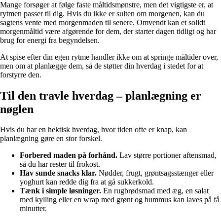
Mange forsøger at følge faste måltidsmønstre, men det vigtigste er, at
rytmen passer til dig. Hvis du ikke er sulten om morgenen, kan du
sagtens vente med morgenmaden til senere. Omvendt kan et solidt
morgenmåltid være afgørende for dem, der starter dagen tidligt og har
brug for energi fra begyndelsen.
At spise efter din egen rytme handler ikke om at springe måltider over,
men om at planlægge dem, så de støtter din hverdag i stedet for at
forstyrre den.
Til den travle hverdag – planlægning er
nøglen
Hvis du har en hektisk hverdag, hvor tiden ofte er knap, kan
planlægning gøre en stor forskel.
Forbered maden på forhånd.
Lav større portioner aftensmad,
så du har rester til frokost.
Hav sunde snacks klar.
Nødder, frugt, grøntsagsstænger eller
yoghurt kan redde dig fra at gå sukkerkold.
Tænk i simple løsninger.
En rugbrødsmad med æg, en salat
med kylling eller en wrap med grønt og hummus kan laves på få
minutter.