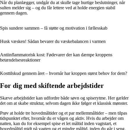
Når du planlægger, undgår du at skulle tage hurtige beslutninger, når
sulten melder sig – og du får lettere ved at holde energien stabil
gennem dagen.
Spis sundere sammen – få støtte og motivation i fællesskab
Husk væsken! Sådan bevarer du væskebalancen i varmen
Antiinflammatorisk kost: Fødevarer der kan dæmpe kroppens
betændelsesreaktioner
Kosttilskud gennem året – hvornår har kroppen størst behov for dem?
For dig med skiftende arbejdstider
Skæve arbejdstider kan udfordre både søvn og spiserytme. Her gælder
det om at skabe struktur, selvom dagen ikke følger et klassisk mønster.
Prøv at holde tre hovedmåltider og et par mellemmåltider – men tilpas
tidspunktet efter, hvornår du er vågen og aktiv. Hvis du arbejder om
natten, kan du for eksempel spise et let måltid inden vagtstart, et
hovedmåltid midt på vagten og et mindre måltid, inden du går i seng.