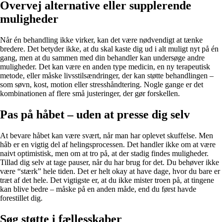
Overvej alternative eller supplerende
muligheder
Når én behandling ikke virker, kan det være nødvendigt at tænke
bredere. Det betyder ikke, at du skal kaste dig ud i alt muligt nyt på én
gang, men at du sammen med din behandler kan undersøge andre
muligheder. Det kan være en anden type medicin, en ny terapeutisk
metode, eller måske livsstilsændringer, der kan støtte behandlingen –
som søvn, kost, motion eller stresshåndtering. Nogle gange er det
kombinationen af flere små justeringer, der gør forskellen.
Pas på håbet – uden at presse dig selv
At bevare håbet kan være svært, når man har oplevet skuffelse. Men
håb er en vigtig del af helingsprocessen. Det handler ikke om at være
naivt optimistisk, men om at tro på, at der stadig findes muligheder.
Tillad dig selv at tage pauser, når du har brug for det. Du behøver ikke
være “stærk” hele tiden. Det er helt okay at have dage, hvor du bare er
træt af det hele. Det vigtigste er, at du ikke mister troen på, at tingene
kan blive bedre – måske på en anden måde, end du først havde
forestillet dig.
Søg støtte i fællesskaber