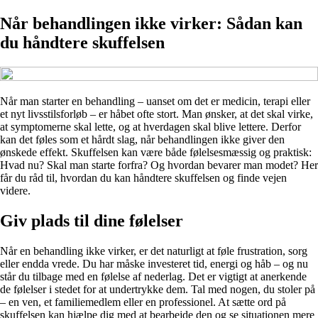
Når behandlingen ikke virker: Sådan kan
du håndtere skuffelsen
Når man starter en behandling – uanset om det er medicin, terapi eller
et nyt livsstilsforløb – er håbet ofte stort. Man ønsker, at det skal virke,
at symptomerne skal lette, og at hverdagen skal blive lettere. Derfor
kan det føles som et hårdt slag, når behandlingen ikke giver den
ønskede effekt. Skuffelsen kan være både følelsesmæssig og praktisk:
Hvad nu? Skal man starte forfra? Og hvordan bevarer man modet? Her
får du råd til, hvordan du kan håndtere skuffelsen og finde vejen
videre.
Giv plads til dine følelser
Når en behandling ikke virker, er det naturligt at føle frustration, sorg
eller endda vrede. Du har måske investeret tid, energi og håb – og nu
står du tilbage med en følelse af nederlag. Det er vigtigt at anerkende
de følelser i stedet for at undertrykke dem. Tal med nogen, du stoler på
– en ven, et familiemedlem eller en professionel. At sætte ord på
skuffelsen kan hjælpe dig med at bearbejde den og se situationen mere