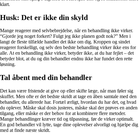
klart.
Husk: Det er ikke din skyld
Mange reagerer med selvbebrejdelse, når en behandling ikke virker.
“Gjorde jeg noget forkert? Fulgt jeg ikke planen godt nok?” Men i
langt de fleste tilfælde handler det ikke om dig. Kroppen og sindet
reagerer forskelligt, og selv den bedste behandling virker ikke ens for
alle. At en behandling ikke virker, betyder ikke, at du har fejlet – det
betyder blot, at du og din behandler endnu ikke har fundet den rette
løsning.
Tal åbent med din behandler
Det kan være fristende at give op eller skifte læge, når man føler sig
skuffet. Men ofte er det bedste skridt at tage en åben samtale med den
behandler, du allerede har. Fortæl ærligt, hvordan du har det, og hvad
du oplever. Måske skal dosis justeres, måske skal der prøves en anden
tilgang, eller måske er der behov for at kombinere flere metoder.
Mange behandlinger kræver tid og tilpasning, før de virker optimalt.
En god behandler vil lytte, tage dine oplevelser alvorligt og hjælpe dig
med at finde næste skridt.