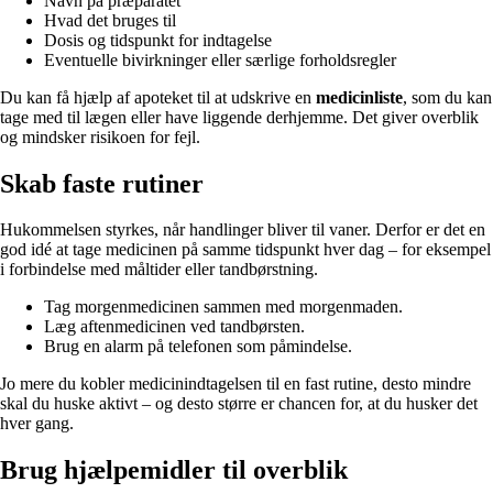
Navn på præparatet
Hvad det bruges til
Dosis og tidspunkt for indtagelse
Eventuelle bivirkninger eller særlige forholdsregler
Du kan få hjælp af apoteket til at udskrive en
medicinliste
, som du kan
tage med til lægen eller have liggende derhjemme. Det giver overblik
og mindsker risikoen for fejl.
Skab faste rutiner
Hukommelsen styrkes, når handlinger bliver til vaner. Derfor er det en
god idé at tage medicinen på samme tidspunkt hver dag – for eksempel
i forbindelse med måltider eller tandbørstning.
Tag morgenmedicinen sammen med morgenmaden.
Læg aftenmedicinen ved tandbørsten.
Brug en alarm på telefonen som påmindelse.
Jo mere du kobler medicinindtagelsen til en fast rutine, desto mindre
skal du huske aktivt – og desto større er chancen for, at du husker det
hver gang.
Brug hjælpemidler til overblik